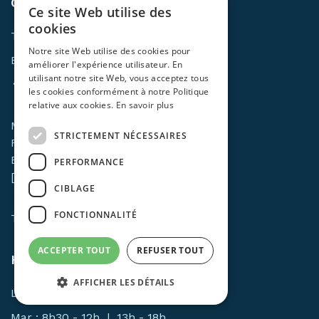
CONTACT
Ce site Web utilise des
cookies
Tél:
+32 61 28 85 32
Notre site Web utilise des cookies pour
Email:
info@mlcars.be
améliorer l'expérience utilisateur. En
utilisant notre site Web, vous acceptez tous
les cookies conformément à notre Politique
relative aux cookies.
En savoir plus
ML Cars S.A.
STRICTEMENT NÉCESSAIRES
Route de Sommerain 1
B-6661 HOUFFALIZE
PERFORMANCE
[ZI des Cheras]
CIBLAGE
FONCTIONNALITÉ
TVA: BE0420529543
ACCEPTER TOUT
REFUSER TOUT
HORAIRES
AFFICHER LES DÉTAILS
Lun : 8h30 - 12h | 13h - 18h
Mar : 8h30 - 12h | 13h - 18h